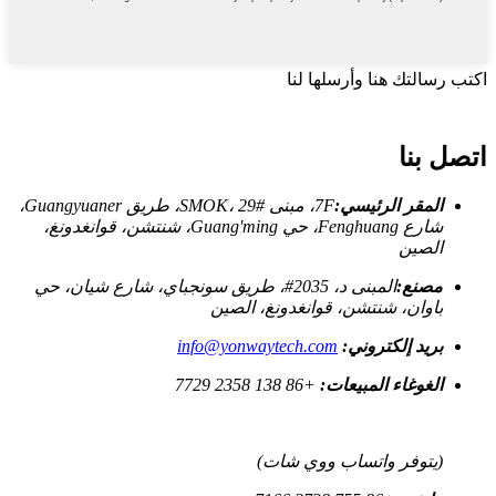
اكتب رسالتك هنا وأرسلها لنا
اتصل بنا
المقر الرئيسي:
7F، مبنى SMOK، 29#، طريق Guangyuaner،
شارع Fenghuang، حي Guang'ming، شنتشن، قوانغدونغ،
الصين
مصنع:
المبنى د، 2035#، طريق سونجباي، شارع شيان، حي
باوان، شنتشن، قوانغدونغ، الصين
بريد إلكتروني:
info@yonwaytech.com
الغوغاء المبيعات:
+86 138 2358 7729
(يتوفر واتساب ووي شات)