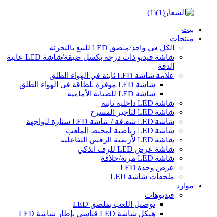
بيت
منتجات
الكل في واحد/ملصق LED للبيع بالتجزئة
شاشة فيديو ذات درجة بكسل ضيقة/شاشة LED عالية
الدقة
علامة شاشة LED ثابتة في الهواء الطلق
شاشة LED موفرة للطاقة في الهواء الطلق
شاشة LED للصيانة الأمامية
شاشة LED داخلية ثابتة
شاشة LED لتأجير المسرح
شاشة LED شفافة / شاشة LED ستارة للواجهة
شاشة LED رياضية لمحيط الملعب
شاشة LED لأرضية الرقص التفاعلية
شاشة عرض LED للرف الذكي
شاشة LED مرنة/خلاقة
عرض وحدة LED
ملحقات شاشة LED
موارد
فيديوهات
توصيل اللعب بملصق LED
هيكل شاشة LED قياسي بإطار شاشة LED