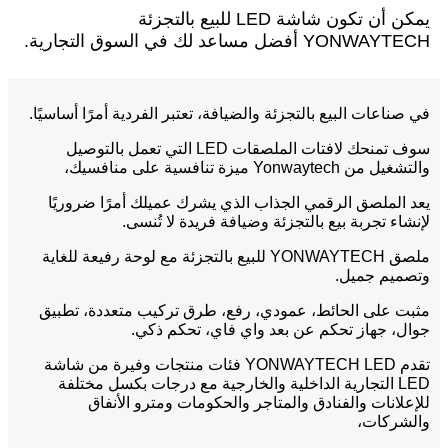
يمكن أن تكون شاشة LED للبيع بالتجزئة
YONWAYTECH أفضل مساعد لك في السوق التجارية.
في صناعات البيع بالتجزئة والضيافة، تعتبر الفردية أمرًا أساسيًا.
سوف تمنحك لافتات الملصقات LED التي تعمل بالتوصيل
والتشغيل من Yonwaytech ميزة تنافسية على منافسيك،
يعد الملصق الرقمي الجذاب الذي يشرك عميلك أمرًا ضروريًا
لإنشاء تجربة بيع بالتجزئة وضيافة فريدة لا تُنسى.
ملصق YONWAYTECH للبيع بالتجزئة مع لوحة رفيعة للغاية
وتصميم جميل.
مثبت على الحائط، عمودي، رفع، طرق تركيب متعددة، تطبيق
جوال، جهاز تحكم عن بعد واي فاي، تحكم ذكي.
تقدم YONWAYTECH LED فئات منتجات وفيرة من شاشة
LED التجارية الداخلية والخارجية مع درجات بكسل مختلفة
للإعلانات والفنادق والمتاجر والحكومات ومترو الأنفاق
والشركات،