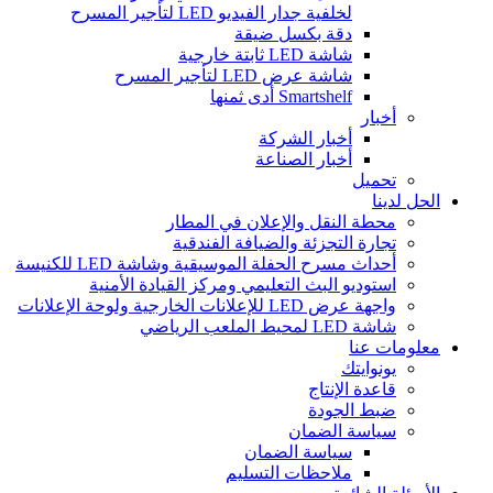
لخلفية جدار الفيديو LED لتأجير المسرح
دقة بكسل ضيقة
شاشة LED ثابتة خارجية
شاشة عرض LED لتأجير المسرح
Smartshelf أدى ثمنها
أخبار
أخبار الشركة
أخبار الصناعة
تحميل
الحل لدينا
محطة النقل والإعلان في المطار
تجارة التجزئة والضيافة الفندقية
أحداث مسرح الحفلة الموسيقية وشاشة LED للكنيسة
استوديو البث التعليمي ومركز القيادة الأمنية
واجهة عرض LED للإعلانات الخارجية ولوحة الإعلانات
شاشة LED لمحيط الملعب الرياضي
معلومات عنا
يونوايتك
قاعدة الإنتاج
ضبط الجودة
سياسة الضمان
سياسة الضمان
ملاحظات التسليم