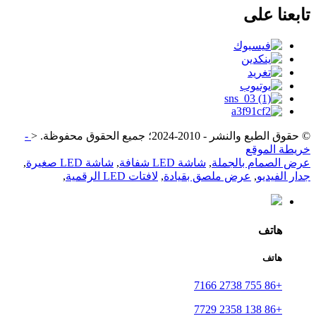
تابعنا على
© حقوق الطبع والنشر - 2010-2024؛ جميع الحقوق محفوظة.
<
-
خريطة الموقع
عرض الصمام بالجملة
,
شاشة LED شفافة
,
شاشة LED صغيرة
,
جدار الفيديو
,
عرض ملصق بقيادة
,
لافتات LED الرقمية
,
هاتف
هاتف
+86 755 2738 7166
+86 138 2358 7729