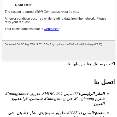
اكتب رسالتك هنا وأرسلها لنا
اتصل بنا
المقر الرئيسي:
7F، مبنى SMOK، 29#، طريق Guangyuaner،
شارع Fenghuang، حي Guang'ming، شنتشن، قوانغدونغ،
الصين
مصنع:
المبنى د، 2035#، طريق سونجباي، شارع شيان، حي