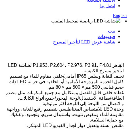
الأسئلة الشائعة
اتصل بنا
English
بيت
فيديوهات
شاشة عرض LED لتأجير المسرح
القاهر P1.953، P2.604، P2.976، P3.91، P4.81 لشاشة LED
لتأجير مسرح الكنيسة.
نحيف للغاية وسلس IP65 أمامي/خلفي مقاوم للماء مع تصميم
كامل للخدمة المزدوجة الأمامية أو الخلفية في خزانة LED ذات
حجم قياسي 500 مم × 500 مم × 80 مم.
غطاء خلفي قابل للفصل ومتكامل مع جميع المكونات مثل مصدر
الطاقة/بطاقة الاستقبال/لوحة المحور/جميع أنواع الكابلات،
والاتصال من اللوحة إلى اللوحة أكثر موثوقية.
وحدة LED للامتصاص المغناطيسي بتصميم رفيع للغاية، وواجهة
مقاومة للماء ومقبض تثبيت، واستبدال سريع، وتجميع، وتفكيك
مع حماية السلامة.
مقبض أنسنة وتعديل دوار لجدار الفيديو LED المبتكر.