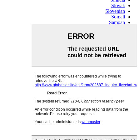
Slovak
Slovenian
Somali
Samoan
Scots Gaelic
Shona
Sindhi
Sundanese
Swahili
Tajik
Tamil
Telugu
Thai
Ukrainian
Urdu
Uzbek
Vietnamese
Welsh
Xhosa
Yiddish
Yoruba
Zulu
Kinyarwanda
Tatar