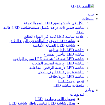
بيت
منتجات
الكل في واحد/ملصق LED للبيع بالتجزئة
شاشة فيديو ذات درجة بكسل ضيقة/شاشة LED عالية
الدقة
علامة شاشة LED ثابتة في الهواء الطلق
شاشة LED موفرة للطاقة في الهواء الطلق
شاشة LED للصيانة الأمامية
شاشة LED داخلية ثابتة
شاشة LED لتأجير المسرح
شاشة LED شفافة / شاشة LED ستارة للواجهة
شاشة LED رياضية لمحيط الملعب
شاشة LED لأرضية الرقص التفاعلية
شاشة عرض LED للرف الذكي
شاشة LED مرنة/خلاقة
عرض وحدة LED
ملحقات شاشة LED
موارد
فيديوهات
توصيل اللعب بملصق LED
هيكل شاشة LED قياسي بإطار شاشة LED