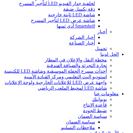
لخلفية جدار الفيديو LED لتأجير المسرح
دقة بكسل ضيقة
شاشة LED ثابتة خارجية
شاشة عرض LED لتأجير المسرح
Smartshelf أدى ثمنها
أخبار
أخبار الشركة
أخبار الصناعة
تحميل
الحل لدينا
محطة النقل والإعلان في المطار
تجارة التجزئة والضيافة الفندقية
أحداث مسرح الحفلة الموسيقية وشاشة LED للكنيسة
استوديو البث التعليمي ومركز القيادة الأمنية
واجهة عرض LED للإعلانات الخارجية ولوحة الإعلانات
شاشة LED لمحيط الملعب الرياضي
معلومات عنا
يونوايتك
قاعدة الإنتاج
ضبط الجودة
سياسة الضمان
سياسة الضمان
ملاحظات التسليم