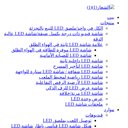
بيت
منتجات
الكل في واحد/ملصق LED للبيع بالتجزئة
شاشة فيديو ذات درجة بكسل ضيقة/شاشة LED عالية
الدقة
علامة شاشة LED ثابتة في الهواء الطلق
شاشة LED موفرة للطاقة في الهواء الطلق
شاشة LED للصيانة الأمامية
شاشة LED داخلية ثابتة
شاشة LED لتأجير المسرح
شاشة LED شفافة / شاشة LED ستارة للواجهة
شاشة LED رياضية لمحيط الملعب
شاشة LED لأرضية الرقص التفاعلية
شاشة عرض LED للرف الذكي
شاشة LED مرنة/خلاقة
عرض وحدة LED
ملحقات شاشة LED
موارد
فيديوهات
توصيل اللعب بملصق LED
هيكل شاشة LED قياسي بإطار شاشة LED