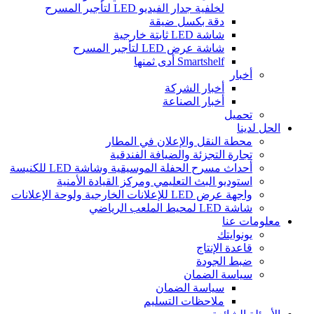
لخلفية جدار الفيديو LED لتأجير المسرح
دقة بكسل ضيقة
شاشة LED ثابتة خارجية
شاشة عرض LED لتأجير المسرح
Smartshelf أدى ثمنها
أخبار
أخبار الشركة
أخبار الصناعة
تحميل
الحل لدينا
محطة النقل والإعلان في المطار
تجارة التجزئة والضيافة الفندقية
أحداث مسرح الحفلة الموسيقية وشاشة LED للكنيسة
استوديو البث التعليمي ومركز القيادة الأمنية
واجهة عرض LED للإعلانات الخارجية ولوحة الإعلانات
شاشة LED لمحيط الملعب الرياضي
معلومات عنا
يونوايتك
قاعدة الإنتاج
ضبط الجودة
سياسة الضمان
سياسة الضمان
ملاحظات التسليم