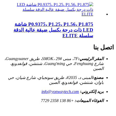
P0.9375، P1.25، P1.56، P1.875 شاشة
LED ذات درجة بكسل ضيقة عالية الدقة
سلسلة ELITE
اتصل بنا
المقر الرئيسي:
7F، مبنى SMOK، 29#، طريق Guangyuaner،
شارع Fenghuang، حي Guang'ming، شنتشن، قوانغدونغ،
الصين
مصنع:
المبنى د، 2035#، طريق سونجباي، شارع شيان، حي
باوان، شنتشن، قوانغدونغ، الصين
بريد إلكتروني:
info@yonwaytech.com
الغوغاء المبيعات:
+86 138 2358 7729