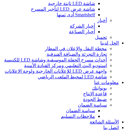
شاشة LED ثابتة خارجية
شاشة عرض LED لتأجير المسرح
Smartshelf أدى ثمنها
أخبار
أخبار الشركة
أخبار الصناعة
تحميل
الحل لدينا
محطة النقل والإعلان في المطار
تجارة التجزئة والضيافة الفندقية
أحداث مسرح الحفلة الموسيقية وشاشة LED للكنيسة
استوديو البث التعليمي ومركز القيادة الأمنية
واجهة عرض LED للإعلانات الخارجية ولوحة الإعلانات
شاشة LED لمحيط الملعب الرياضي
معلومات عنا
يونوايتك
قاعدة الإنتاج
ضبط الجودة
سياسة الضمان
سياسة الضمان
ملاحظات التسليم
الأسئلة الشائعة
اتصل بنا