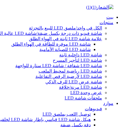
بيت
منتجات
الكل في واحد/ملصق LED للبيع بالتجزئة
شاشة فيديو ذات درجة بكسل ضيقة/شاشة LED عالية الدقة
علامة شاشة LED ثابتة في الهواء الطلق
شاشة LED موفرة للطاقة في الهواء الطلق
شاشة LED للصيانة الأمامية
شاشة LED داخلية ثابتة
شاشة LED لتأجير المسرح
شاشة LED شفافة / شاشة LED ستارة للواجهة
شاشة LED رياضية لمحيط الملعب
شاشة LED لأرضية الرقص التفاعلية
شاشة عرض LED للرف الذكي
شاشة LED مرنة/خلاقة
عرض وحدة LED
ملحقات شاشة LED
موارد
فيديوهات
توصيل اللعب بملصق LED
هيكل شاشة LED قياسي بإطار شاشة LED لخلفية جدار الفيديو LED لتأجير المسرح
دقة بكسل ضيقة