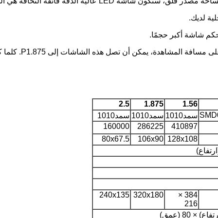
 عالية الدقة فائقة النحافة هي الخيار الأفضل.
ية لديك.
كم شاشة أكبر حجمًا.
2.5
1.875
1.56
SMD0
سمد1010
سمد1010
سمد1010
160000
286225
410897
80x67.5
106x90
128x108
240x135
320x180
384 ×
216