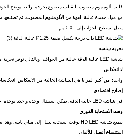
قالب ألومنيوم مصبوب بالقالب مصنوع بحرفية رائعة يوضح الجودة
مع مواد جديدة عالية القوة من الألومنيوم المصبوب، تم تصنيعها بدقة
يصل تسطيح الخزانة إلى 0.01 مم.
تجربة سلسة
شاشة LED عالية الدقة خالية من الحواف، وبالتالي توفر تجربة مشاهدة سلسة.
لا انعكاس
واحدة من أكبر المزايا هي الشاشة الخالية من الانعكاس. انعكاس
إصلاح اقتصادي
في شاشة LED عالية الدقة، يمكن استبدال وحدة واحدة بوحدة احتياطية مقدمة لضمان عدم التوقف عن العمل.
وقت الاستجابة الفوري
تتمتع شاشة HD LED بوقت استجابة يصل إلى ميلي ثانية، وهذا يعني أنه في غمضة عين يمكنك رؤية التغييرات التي يتم دفعها إلى الشاشة.
استنساخ أفضل للألوان