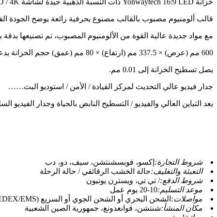
خزانة Yonwaytech 16:9 LED ذات النسبة الذهبية جيدة لشاشة 2K / HD / 4K…… إشارة من نقطة إلى نقطة.
قالب ألومنيوم مصبوب بالقالب مصنوع بحرفية رائعة يوضح الجودة الف
مع مواد جديدة عالية القوة من الألومنيوم المصبوب، تم تصنيعها بدقة بواس
600 مم (عرض) × 337.5 مم (ارتفاع) × 80 مم (عمق) حجم الخزانة يدعم درجة البكسل 0.9375 مم / 1.25 مم / 1.56 مم / 1.875 مم / 2.5 مم.
يصل تسطيح الخزانة إلى 0.01 مم.
جدار فيديو عالي التحديث لمركز القيادة / الأمن / استوديو البث……
يعد التباين العالي والفيديو / التسطيح النابض بالحياة وجدار الفيديو 
شروط التجارة:
إكسو، فوبسشنتشن، سيف، دو، دب
التعبئة والتغليف:
حالة الخشب الرقائقي / حالة الرحلة
شروط الدفع:
/ تي تي، ويسترن يونيون
موعد التسليم:
10-20 يوم عمل
مواصلات:
الشحن البحري أو الشحن الجوي أو السريع (DHL/FEDEX/EMS)
مكان المنشأ:
شنتشن، قوانغدونغ، جمهورية الصين الشعبية