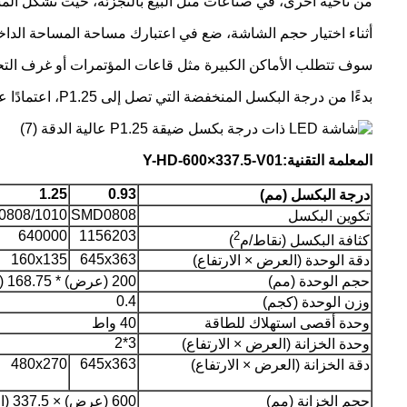
من ناحية أخرى، في صناعات مثل البيع بالتجزئة، حيث تشكل المساحة مصدر قلق، ستكون شاشة LED
أثناء اختيار حجم الشاشة، ضع في اعتبارك مساحة المساحة الداخل
سوف تتطلب الأماكن الكبيرة مثل قاعات المؤتمرات أو غرف التح
بدءًا من درجة البكسل المنخفضة التي تصل إلى P1.25، اعتمادًا على مسافة المشاهدة، يمكن أن تصل هذه الشاشات إلى P1.875. كلما كانت مسافة المشاهدة أقل، يجب أن تكون درجة البكسل أصغر.
المعلمة التقنية:
-HD-600×337.5-V01
Y
1.25
0.93
درجة البكسل (مم)
808/1010
SMD0808
تكوين البكسل
640000
1156203
2
كثافة البكسل (نقاط/م
)
160x135
645x363
دقة الوحدة (العرض × الارتفاع)
حجم الوحدة (مم)
200 (عرض) * 168.75 (ارتفاع)
0.4
وزن الوحدة (كجم)
وحدة أقصى استهلاك للطاقة
40 واط
3*2
وحدة الخزانة (العرض × الارتفاع)
480x270
645x363
دقة الخزانة (العرض × الارتفاع)
حجم الخزانة (مم)
600 (عرض) × 337.5 (ارتفاع) × 80 (عمق)