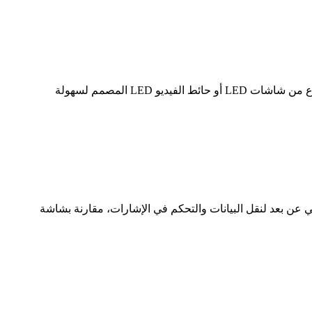
شيء عن شاشة LED للصيانة الخلفية والأمامية. ما هي شاشة LED للصيانة الأمامية؟ تشير شاشة LED للصيانة الأمامية إلى نوع من شاشات LED أو حائط الفيديو LED المصمم لسهولة
نوع من شاشات LED التي تستخدم تقنية التحكم اللاسلكي عن بعد لنقل البيانات والتحكم في الإشارات، مقارنة بشاشة