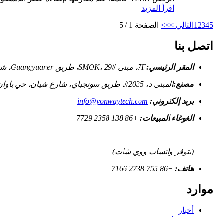
اقرأ المزيد
5
4
3
2
1
التالي >
>>
الصفحة 1 / 5
اتصل بنا
المقر الرئيسي:
7F، مبنى SMOK، 29#، طريق Guangyuaner، شارع Fenghuang، حي Guang'ming، شنتشن، قوانغدونغ، الصين
مصنع:
المبنى د، 2035#، طريق سونجباي، شارع شيان، حي باوان، شنتشن، قوانغدونغ، الصين
بريد إلكتروني:
info@yonwaytech.com
الغوغاء المبيعات:
+86 138 2358 7729
(يتوفر واتساب ووي شات)
هاتف:
+86 755 2738 7166
موارد
أخبار