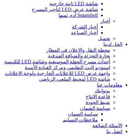
شاشة LED ثابتة خارجية
شاشة عرض LED لتأجير المسرح
Smartshelf أدى ثمنها
أخبار
أخبار الشركة
أخبار الصناعة
تحميل
الحل لدينا
محطة النقل والإعلان في المطار
تجارة التجزئة والضيافة الفندقية
أحداث مسرح الحفلة الموسيقية وشاشة LED للكنيسة
استوديو البث التعليمي ومركز القيادة الأمنية
واجهة عرض LED للإعلانات الخارجية ولوحة الإعلانات
شاشة LED لمحيط الملعب الرياضي
معلومات عنا
يونوايتك
قاعدة الإنتاج
ضبط الجودة
سياسة الضمان
سياسة الضمان
ملاحظات التسليم
الأسئلة الشائعة
اتصل بنا