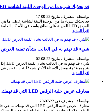
قد يجذبك شيء ما من الوحدة اللينة لشاشة LED المرنة.
بواسطة المشرف بتاريخ 22-09-17
العرض LED الغريبة على نطاق واسع في الأماكن العامة. في الواقع، كل هذه الأشياء تم تجميعها من قبل L...
اقرأ المزيد
شيء قد تهتم به في الغالب بشأن تقنية العرض LED.
بواسطة المشرف بتاريخ 22-08-02
بتجميع قائمة ببعض الأسئلة الأكثر شيوعًا. نحن نغوص في ا
اقرأ المزيد
معارف عرض حلبة الرقص LED التي قد تهمك.
بواسطة المشرف في 22-07-20
الرقص LED؟ خاتمة. عند مقارنتها بإضاءة عصر الديسكو السابقة، فإن حلبة الرقص LED هي بالتأكيد ...