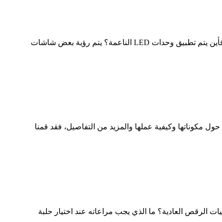
قد يجذبك شيء ما من الوحدة اللينة لشاشة LED. ما هي مزايا وخصائص وحدات LED الناعمة والشاشات ذات الشكل الخاص؟ فأين يتم تطبيق وحدات LED الناعمة؟ يتم رؤية بعض شاشات
ال تقنية LED، أو كنت ترغب فقط في معرفة المزيد حول مكوناتها وكيفية عملها والمزيد من التفاصيل، فقد قمنا
ك. ما هي حلبة الرقص LED؟ ما الذي يجعل أرضيات الرقص LED مختلفة عن أرضيات الرقص العادية؟ ما الذي يجب مراعاته عند اختيار حلبة