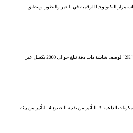
 نموًا مطردًا في السنوات الأخيرة مع استمرار التكنولوجيا الرقمية في التغير والتطور، وينطبق
شيء مفيد حول شاشة LED الداخلية ذات الملعب الدقيق 2K / 4K / 8K ...... ما هي شاشة LED 2K؟ غالبًا ما يستخدم المصطلح "2K" لوصف شاشة ذات دقة تبلغ حوالي 2000 بكسل عبر
نصائح لمساعدتك على إطالة عمر شاشة LED الخاصة بك. 1. التأثير من أداء المكونات المستخدمة كمصدر للضوء 2. التأثير من المكونات الداعمة 3. التأثير من تقنية التصنيع 4. التأثير من بيئة