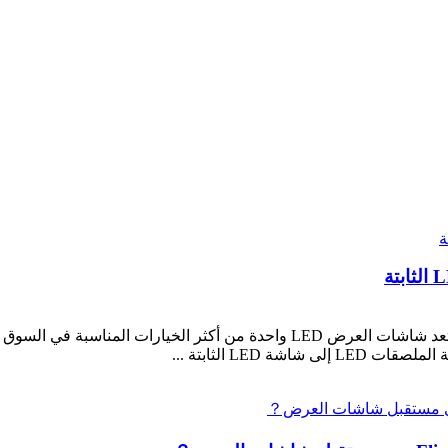
الاختلافات بين ملصق LED الرقمي وشاشة LED الثابتة تعد شاشات العرض LED واح