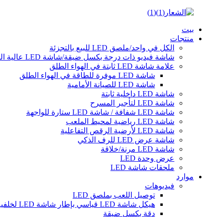
بيت
منتجات
الكل في واحد/ملصق LED للبيع بالتجزئة
شاشة فيديو ذات درجة بكسل ضيقة/شاشة LED عالية الدقة
علامة شاشة LED ثابتة في الهواء الطلق
شاشة LED موفرة للطاقة في الهواء الطلق
شاشة LED للصيانة الأمامية
شاشة LED داخلية ثابتة
شاشة LED لتأجير المسرح
شاشة LED شفافة / شاشة LED ستارة للواجهة
شاشة LED رياضية لمحيط الملعب
شاشة LED لأرضية الرقص التفاعلية
شاشة عرض LED للرف الذكي
شاشة LED مرنة/خلاقة
عرض وحدة LED
ملحقات شاشة LED
موارد
فيديوهات
توصيل اللعب بملصق LED
هيكل شاشة LED قياسي بإطار شاشة LED لخلفية جدار الفيديو LED لتأجير المسرح
دقة بكسل ضيقة