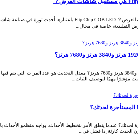
كيفية اختيار شاشة LED من معدلات التحديث 1920 هرتز و3840 هرتز و7680 هرتز؟ 
يث مؤشرًا مهمًا لتوصيف الثبات...
د التي يمكن أن تقدمها شاشة LED المستأجرة لحدثك؟ عندما يتعلق الأمر بتخطيط الأحداث، يواج
ن الحدث كارثة إذا فشل في...