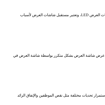
لماذا نقول إن شاشة Flip chip LED هي مستقبل شاشات العرض？ Flip Chip COB LED باعتبارها أحدث ثورة في صناعة شاشات العرض LED، وتعتبر مستقبل شاشات العرض لأسباب
معدل التحديث هو عدد المرات التي يتم فيها عرض شاشة العرض بشكل متكرر بواسطة شاشة العرض في
ه منظمو الأحداث باستمرار تحديات مختلفة مثل نقص الموظفين والإنفاق الزائد