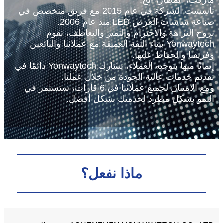
ماركت، المطار، الخ.
تأسست الشركة في عام 2015 مع فريق متخصص في
صناعة شاشات العرض LED منذ عام 2006.
بروح النزاهة والاحترام والتميز والتعاطف، تقوم
Yonwaytech ببناء الثقة العميقة مع عملائنا والبائعين
وفريقنا والحفاظ عليها.
إيمانًا منها بتوجيه العملاء، تشارك Yonwaytech دائمًا في
تقديم خدمات عالية الجودة من خلال عملنا.
ومع الامتنان لجميع عملائنا في 6 قارات، سنستمر في
النمو بشكل مطرد لخدمتك بشكل أفضل.
ماذا نفعل؟