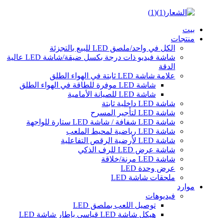
بيت
منتجات
الكل في واحد/ملصق LED للبيع بالتجزئة
شاشة فيديو ذات درجة بكسل ضيقة/شاشة LED عالية
الدقة
علامة شاشة LED ثابتة في الهواء الطلق
شاشة LED موفرة للطاقة في الهواء الطلق
شاشة LED للصيانة الأمامية
شاشة LED داخلية ثابتة
شاشة LED لتأجير المسرح
شاشة LED شفافة / شاشة LED ستارة للواجهة
شاشة LED رياضية لمحيط الملعب
شاشة LED لأرضية الرقص التفاعلية
شاشة عرض LED للرف الذكي
شاشة LED مرنة/خلاقة
عرض وحدة LED
ملحقات شاشة LED
موارد
فيديوهات
توصيل اللعب بملصق LED
هيكل شاشة LED قياسي بإطار شاشة LED