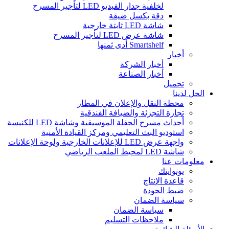
لخلفية جدار الفيديو LED لتأجير المسرح
دقة بكسل ضيقة
شاشة LED ثابتة خارجية
شاشة عرض LED لتأجير المسرح
Smartshelf أدى ثمنها
أخبار
أخبار الشركة
أخبار الصناعة
تحميل
الحل لدينا
محطة النقل والإعلان في المطار
تجارة التجزئة والضيافة الفندقية
أحداث مسرح الحفلة الموسيقية وشاشة LED للكنيسة
استوديو البث التعليمي ومركز القيادة الأمنية
واجهة عرض LED للإعلانات الخارجية ولوحة الإعلانات
شاشة LED لمحيط الملعب الرياضي
معلومات عنا
يونوايتك
قاعدة الإنتاج
ضبط الجودة
سياسة الضمان
سياسة الضمان
ملاحظات التسليم