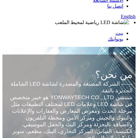
الأسئلة الشائعة
اتصل بنا
English
بيت
يونوايتك
من نحن؟
------ الشركة المصنعة والمصدرة لشاشة LED الشاملة
الجديرة بالثقة.
شنتشن YONWAYTECH CO., LTD هو خبير متخصص
في شاشة LED وعلامات LED لمختلف التطبيقات مثل
مرحلة الحدث ومعرض المعارض والعقارات والإعلانات
والبنوك والجيش ومركز الأمن ومحطة التلفزيون
والضيافة بالتجزئة ومركز البث والحفل الموسيقي،
الكنيسة، المباني، المركز التجاري، البنك، مطعم، سوبر