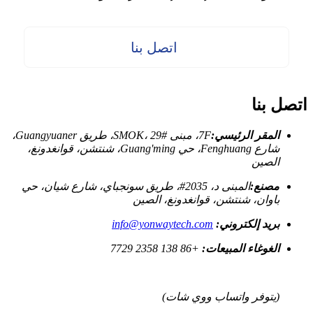
اتصل بنا
اتصل بنا
المقر الرئيسي:
7F، مبنى SMOK، 29#، طريق Guangyuaner،
شارع Fenghuang، حي Guang'ming، شنتشن، قوانغدونغ،
الصين
مصنع:
المبنى د، 2035#، طريق سونجباي، شارع شيان، حي
باوان، شنتشن، قوانغدونغ، الصين
بريد إلكتروني:
info@yonwaytech.com
الغوغاء المبيعات:
+86 138 2358 7729
(يتوفر واتساب ووي شات)