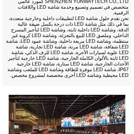
SHENZHEN YONWAYTECH CO., LTD كمورد عالمي
متخصص في تصميم وتصنيع وخدمة شاشة LED واللافتات
الرقمية.
نحن نقدم حلول شاشة LED لتطبيقات داخلية وخارجية متعددة،
بما في ذلك مثل شاشة LED ذات درجة بكسل ضيقة عالية
الدقة، وشاشة LED داخلية ثابتة، وشاشة LED لتأجير المسرح
الداخلي، وملصق LED للبيع بالتجزئة، وشاشة LED كروية غير
منتظمة، وشاشة LED مربعة داخلية، وشاشة عمود LED، شاشة
LED شفافة، شاشة LED مرنة، شاشة LED تجارية، شاشة
LED علوية لسيارات الأجرة، شاشة LED للرف الذكي، شاشة
LED ثابتة بالألوان الكاملة الخارجية، شاشة LED خارجية لتأجير
الأحداث الخارجية، شاشة LED ستارة، شاشة LED خارجية
IP67، شاشة LED موفرة للطاقة وشاشة LED للملعب وشاشة
LED محيطية وشاشة LED أخرى مخصصة لمشروع مخصص.