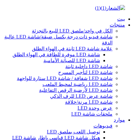
بيت
منتجات
الكل في واحد/ملصق LED للبيع بالتجزئة
شاشة فيديو ذات درجة بكسل ضيقة/شاشة LED عالية
الدقة
علامة شاشة LED ثابتة في الهواء الطلق
شاشة LED موفرة للطاقة في الهواء الطلق
شاشة LED للصيانة الأمامية
شاشة LED داخلية ثابتة
شاشة LED لتأجير المسرح
شاشة LED شفافة / شاشة LED ستارة للواجهة
شاشة LED رياضية لمحيط الملعب
شاشة LED لأرضية الرقص التفاعلية
شاشة عرض LED للرف الذكي
شاشة LED مرنة/خلاقة
عرض وحدة LED
ملحقات شاشة LED
موارد
فيديوهات
توصيل اللعب بملصق LED
هيكل شاشة LED قياسي بإطار شاشة LED