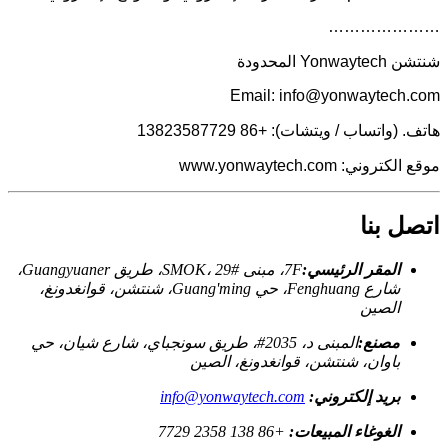
…………………
شنتشن Yonwaytech المحدودة
Email: info@yonwaytech.com
هاتف. (واتساب / ويتشات): +86 13823587729
موقع الكتروني: www.yonwaytech.com
اتصل بنا
المقر الرئيسي:
7F، مبنى SMOK، 29#، طريق Guangyuaner،
شارع Fenghuang، حي Guang'ming، شنتشن، قوانغدونغ،
الصين
مصنع:
المبنى د، 2035#، طريق سونجباي، شارع شيان، حي
باوان، شنتشن، قوانغدونغ، الصين
بريد إلكتروني:
info@yonwaytech.com
الغوغاء المبيعات:
+86 138 2358 7729