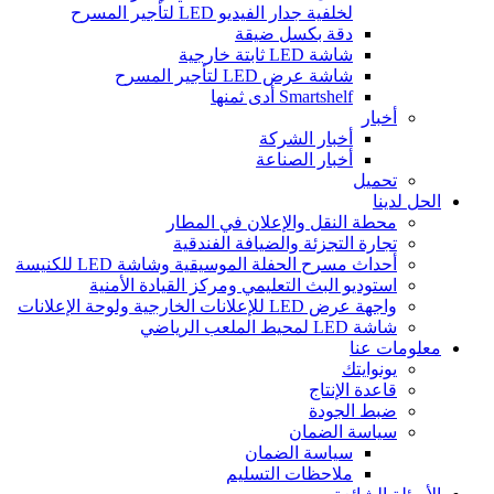
لخلفية جدار الفيديو LED لتأجير المسرح
دقة بكسل ضيقة
شاشة LED ثابتة خارجية
شاشة عرض LED لتأجير المسرح
Smartshelf أدى ثمنها
أخبار
أخبار الشركة
أخبار الصناعة
تحميل
الحل لدينا
محطة النقل والإعلان في المطار
تجارة التجزئة والضيافة الفندقية
أحداث مسرح الحفلة الموسيقية وشاشة LED للكنيسة
استوديو البث التعليمي ومركز القيادة الأمنية
واجهة عرض LED للإعلانات الخارجية ولوحة الإعلانات
شاشة LED لمحيط الملعب الرياضي
معلومات عنا
يونوايتك
قاعدة الإنتاج
ضبط الجودة
سياسة الضمان
سياسة الضمان
ملاحظات التسليم